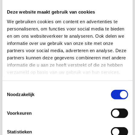
Berghege Heerkens bouwgroep
Deze website maakt gebruik van cookies
Dankzij onze ijzersterke krachtenbundeling met familiebedrijf
We gebruiken cookies om content en advertenties te
Heerkens van Bavel Bouw uit Tilburg is een bouwgroep ontstaan
personaliseren, om functies voor social media te bieden
die behoort tot de top van Nederlandse bouwbedrijven.
Onafhankelijkheid, trots, samenwerking, korte lijnen en nuchterheid
en om ons websiteverkeer te analyseren. Ook delen we
vormen de pijlers onder onze werkwijze. Met 340 medewerkers én
informatie over uw gebruik van onze site met onze
met onze opdrachtgevers: Samen maken wij de hoogste
partners voor social media, adverteren en analyse. Deze
bouwambities waar!
partners kunnen deze gegevens combineren met andere
Meer over de bouwgroep
informatie die u aan ze heeft verstrekt of die ze hebben
verzameld op basis van uw gebruik van hun services.
Toestemmingsselectie
Noodzakelijk
Voorkeuren
Statistieken