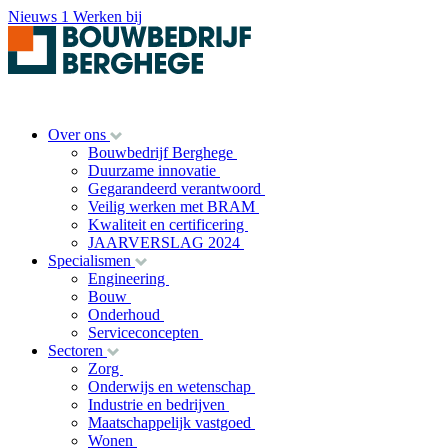
Nieuws
1
Werken bij
Over ons
Bouwbedrijf Berghege
Duurzame innovatie
Gegarandeerd verantwoord
Veilig werken met BRAM
Kwaliteit en certificering
JAARVERSLAG 2024
Specialismen
Engineering
Bouw
Onderhoud
Serviceconcepten
Sectoren
Zorg
Onderwijs en wetenschap
Industrie en bedrijven
Maatschappelijk vastgoed
Wonen