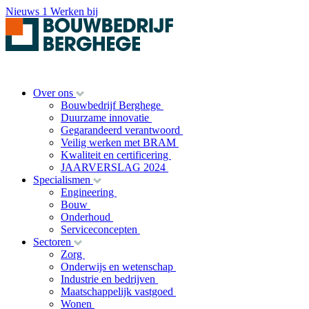
Nieuws
1
Werken bij
Over ons
Bouwbedrijf Berghege
Duurzame innovatie
Gegarandeerd verantwoord
Veilig werken met BRAM
Kwaliteit en certificering
JAARVERSLAG 2024
Specialismen
Engineering
Bouw
Onderhoud
Serviceconcepten
Sectoren
Zorg
Onderwijs en wetenschap
Industrie en bedrijven
Maatschappelijk vastgoed
Wonen