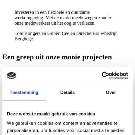
Investeren in een flexibele en duurzame
werkomgeving. Met de markt meebewegen zonder
onze medewerkers uit het oog te verliezen.
Tom Bongers en Gilbert Ceelen
Directie Bouwbedrijf
Berghege
Een greep uit onze mooie projecten
Onderwijs en wetenschap
Toestemming
Details
Over
AURORA WAGENINGEN UNIVERSITY &
RESEARCH
Deze website maakt gebruik van cookies
Berghege Heerkens bouwgroep bouwde voor de
Wageningen Universiteit een nieuw onderwijsgebouw.
We gebruiken cookies om content en advertenties te
Het kreeg de naam Aurora en is ontworpen volgens het
personaliseren, om functies voor social media te bieden
BENG-principe. Zo wekt één van de gevels energie op.