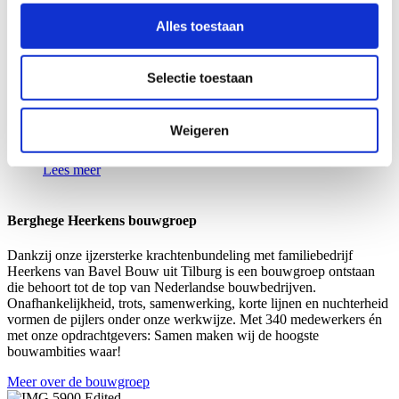
Alles toestaan
Retail
BIJENKORF UTRECHT
Selectie toestaan
Bouwbedrijf Berghege heeft de werkzaamheden rond
de inbouw van de vestiging van de Bijenkorf in Utrecht
Weigeren
afgerond. Berghege verzorgde de totale inbouw.
Allemaal terwijl de winkel open was.
Lees meer
Berghege Heerkens bouwgroep
Dankzij onze ijzersterke krachtenbundeling met familiebedrijf
Heerkens van Bavel Bouw uit Tilburg is een bouwgroep ontstaan
die behoort tot de top van Nederlandse bouwbedrijven.
Onafhankelijkheid, trots, samenwerking, korte lijnen en nuchterheid
vormen de pijlers onder onze werkwijze. Met 340 medewerkers én
met onze opdrachtgevers: Samen maken wij de hoogste
bouwambities waar!
Meer over de bouwgroep