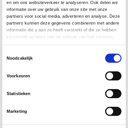
en om ons websiteverkeer te analyseren. Ook delen we
Lees meer
informatie over uw gebruik van onze site met onze
partners voor social media, adverteren en analyse. Deze
Zorg
partners kunnen deze gegevens combineren met andere
MODERNE INFECTIE-UNIT VOOR
informatie die u aan ze heeft verstrekt of die ze hebben
RADBOUDUMC
verzameld op basis van uw gebruik van hun services.
De nieuwe infectie-unit heeft een omvang van ca.
1.700 m2 bruto vloeroppervlak. Zorggebouw P biedt
Toestemmingsselectie
een veilige omgeving aan besmette patiënten.
Noodzakelijk
Lees meer
Voorkeuren
Wonen
Maatschappelijk vastgoed
Retail
WALKWARTIER OSS
Statistieken
De komst van het Walkwartier maakt het stadshart
stukken rijker. Er zijn 131 appartementen gebouwd, en
is er ruimte voor winkels en horeca. Ook vind je er de
Marketing
bibliotheek, exposities van K26 en het ontdeklab van
STOOOM.
Lees meer