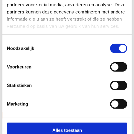
er zoiets is gebeurd, wat moet je dan doen?
partners voor social media, adverteren en analyse. Deze
partners kunnen deze gegevens combineren met andere
In deze video vertelt onze veiligheidscollega BRAM hoe het zit!
informatie die u aan ze heeft verstrekt of die ze hebben
verzameld op basis van uw gebruik van hun services.
Toestemmingsselectie
Noodzakelijk
Voorkeuren
Om iedereen er tijdens warme, zonnige dagen aan te
herinneren zich goed in te smeren, zijn er speciale
zonnebrandflacons met Bram erop. Ze zijn makkelijk
aan de werkbroek vast te maken én hervulbaar bij de
Statistieken
dispensers bij de keten.
Bram
Veiligheidsmascotte
Marketing
Alles toestaan