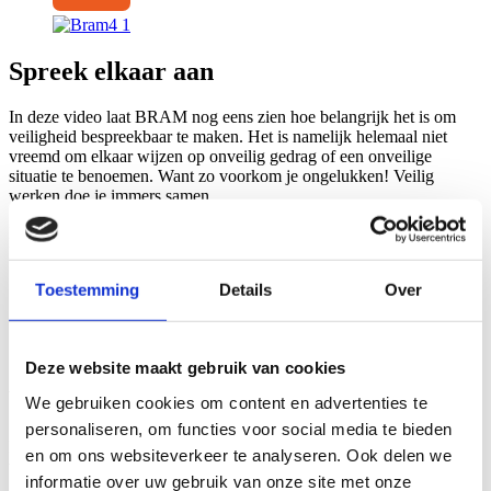
Spreek elkaar aan
In deze video laat BRAM nog eens zien hoe belangrijk het is om
veiligheid bespreekbaar te maken. Het is namelijk helemaal niet
vreemd om elkaar wijzen op onveilig gedrag of een onveilige
situatie te benoemen. Want zo voorkom je ongelukken! Veilig
werken doe je immers samen.
Hoe je het gesprek aangaat? Onze veiligheidscollega deelt wat
handige tips!
Toestemming
Details
Over
Deze website maakt gebruik van cookies
Wat te doen bij een ongeval
We gebruiken cookies om content en advertenties te
personaliseren, om functies voor social media te bieden
Bij de Berghege Heerkens bouwgroep zijn we elke dag bezig met
en om ons websiteverkeer te analyseren. Ook delen we
veiligheid en veilig werken, maar een ongeval kan toch gebeuren.
informatie over uw gebruik van onze site met onze
Zo’n ongeluk kan van alles zijn. Van materiële schade tot letsel. Als