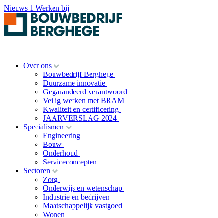
Nieuws
1
Werken bij
Over ons
Bouwbedrijf Berghege
Duurzame innovatie
Gegarandeerd verantwoord
Veilig werken met BRAM
Kwaliteit en certificering
JAARVERSLAG 2024
Specialismen
Engineering
Bouw
Onderhoud
Serviceconcepten
Sectoren
Zorg
Onderwijs en wetenschap
Industrie en bedrijven
Maatschappelijk vastgoed
Wonen