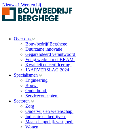
Nieuws
1
Werken bij
Over ons
Bouwbedrijf Berghege
Duurzame innovatie
Gegarandeerd verantwoord
Veilig werken met BRAM
Kwaliteit en certificering
JAARVERSLAG 2024
Specialismen
Engineering
Bouw
Onderhoud
Serviceconcepten
Sectoren
Zorg
Onderwijs en wetenschap
Industrie en bedrijven
Maatschappelijk vastgoed
Wonen