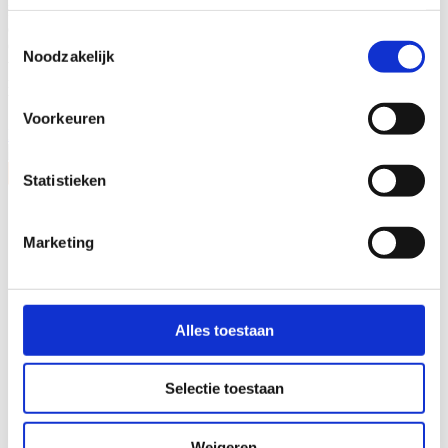
Heerkens van Bavel Bouw uit Tilburg is een bouwgroep ontstaan
die behoort tot de top van Nederlandse bouwbedrijven.
Toestemmingsselectie
Onafhankelijkheid, trots, samenwerking, korte lijnen en nuchterheid
Noodzakelijk
vormen de pijlers onder onze werkwijze. Met 340 medewerkers én
met onze opdrachtgevers: Samen maken wij de hoogste
bouwambities waar!
Voorkeuren
Meer over de bouwgroep
Statistieken
Marketing
Alles toestaan
Selectie toestaan
Weigeren