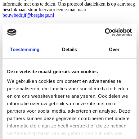
informatie met ons te delen. Ons protocol datalekken is op aanvraag
beschikbaar, stuur hiervoor een e-mail naar
bouwbedrijf@berghege.nl
Klachten
Heb je een klacht over de wijze waarop wij met jouw
persoonsgegevens omgaan? Dan kan je deze indienen bij ons door
een e-mail te sturen naar
bouwbedrijf@berghege.nl
met als
Toestemming
Details
Over
onderwerp “Klacht”. Wij reageren binnen 7 werkdagen op jouw
verzoek. Ook kun je een klacht indienen bij de Autoriteit
Persoonsgegevens.
Deze website maakt gebruik van cookies
Wij hebben het recht om dit privacy statement aan te passen. Wij
adviseren je om dit privacy statement regelmatig te raadplegen. In
We gebruiken cookies om content en advertenties te
ieder geval op het moment dat je jouw persoonsgegevens aan ons
personaliseren, om functies voor social media te bieden
verstrekt.
en om ons websiteverkeer te analyseren. Ook delen we
informatie over uw gebruik van onze site met onze
partners voor social media, adverteren en analyse. Deze
partners kunnen deze gegevens combineren met andere
Berghege Heerkens bouwgroep
informatie die u aan ze heeft verstrekt of die ze hebben
verzameld op basis van uw gebruik van hun services.
Dankzij onze ijzersterke krachtenbundeling met familiebedrijf