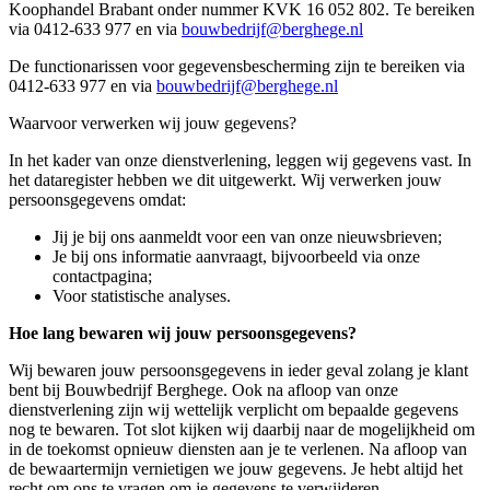
Koophandel Brabant onder nummer KVK 16 052 802. Te bereiken
via 0412-633 977 en via
bouwbedrijf@berghege.nl
De functionarissen voor gegevensbescherming zijn te bereiken via
0412-633 977 en via
bouwbedrijf@berghege.nl
Waarvoor verwerken wij jouw gegevens?
In het kader van onze dienstverlening, leggen wij gegevens vast. In
het dataregister hebben we dit uitgewerkt. Wij verwerken jouw
persoonsgegevens omdat:
Jij je bij ons aanmeldt voor een van onze nieuwsbrieven;
Je bij ons informatie aanvraagt, bijvoorbeeld via onze
contactpagina;
Voor statistische analyses.
Hoe lang bewaren wij jouw persoonsgegevens?
Wij bewaren jouw persoonsgegevens in ieder geval zolang je klant
bent bij Bouwbedrijf Berghege. Ook na afloop van onze
dienstverlening zijn wij wettelijk verplicht om bepaalde gegevens
nog te bewaren. Tot slot kijken wij daarbij naar de mogelijkheid om
in de toekomst opnieuw diensten aan je te verlenen. Na afloop van
de bewaartermijn vernietigen we jouw gegevens. Je hebt altijd het
recht om ons te vragen om je gegevens te verwijderen.