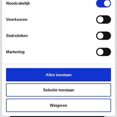
Noodzakelijk
bouwambities waar!
Meer over de bouwgroep
Voorkeuren
Statistieken
Marketing
Alles toestaan
Selectie toestaan
Weigeren