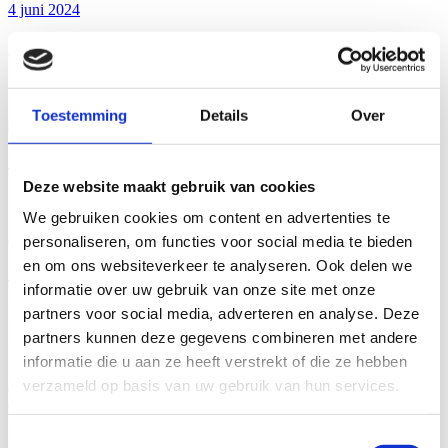
4 juni 2024
Startmoment bouw nieuwe onderwijslocatie
Toestemming
Details
Over
6 juni 2024
Start bouw woontorens Coudewater
Deze website maakt gebruik van cookies
We gebruiken cookies om content en advertenties te
7 juni 2024
personaliseren, om functies voor social media te bieden
en om ons websiteverkeer te analyseren. Ook delen we
Osje van Verdienste voor 100-jarig Berghege
informatie over uw gebruik van onze site met onze
Berghege Heerkens bouwgroep
partners voor social media, adverteren en analyse. Deze
partners kunnen deze gegevens combineren met andere
Dankzij onze ijzersterke krachtenbundeling met familiebedrijf
informatie die u aan ze heeft verstrekt of die ze hebben
Heerkens van Bavel Bouw uit Tilburg is een bouwgroep ontstaan
verzameld op basis van uw gebruik van hun services.
die behoort tot de top van Nederlandse bouwbedrijven.
Onafhankelijkheid, trots, samenwerking, korte lijnen en nuchterheid
vormen de pijlers onder onze werkwijze. Met 340 medewerkers én
Toestemmingsselectie
met onze opdrachtgevers: Samen maken wij de hoogste