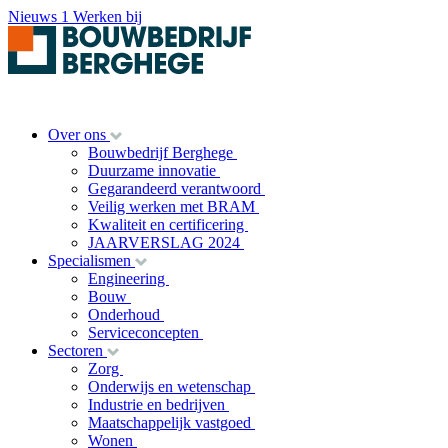
Nieuws
1
Werken bij
Over ons
Bouwbedrijf Berghege
Duurzame innovatie
Gegarandeerd verantwoord
Veilig werken met BRAM
Kwaliteit en certificering
JAARVERSLAG 2024
Specialismen
Engineering
Bouw
Onderhoud
Serviceconcepten
Sectoren
Zorg
Onderwijs en wetenschap
Industrie en bedrijven
Maatschappelijk vastgoed
Wonen