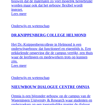
bouwen dat de materialen zo veel mogelijk hergebruikt
worden maar ook dat het gebouw flexibel wordt
ingezet.
Lees meer
Onderwijs en wetenschap
DR.KNIPPENBERG COLLEGE HELMOND
Het Dr.-Knippenbergcollege in Helmond is een
onderwijsgebouw dat functioneel en eigentijds is. Een
prikkelende omgeving die de campus verrijkt, een thuis
waar de leerlingen en medewerkers trots op kunnen
zijn.
Lees meer
Onderwijs en wetenschap
NIEUWBOUW DIALOGUE CENTRE OMNIA
Omnia is een bijzonder gebouw op de campus van de
Wageningen University & Research waar studenten en
onderzoekers op een toegankelijke manier de dialoog