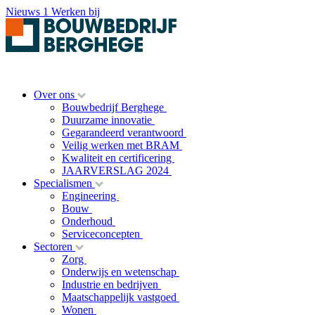
Nieuws
1
Werken bij
Over ons
Bouwbedrijf Berghege
Duurzame innovatie
Gegarandeerd verantwoord
Veilig werken met BRAM
Kwaliteit en certificering
JAARVERSLAG 2024
Specialismen
Engineering
Bouw
Onderhoud
Serviceconcepten
Sectoren
Zorg
Onderwijs en wetenschap
Industrie en bedrijven
Maatschappelijk vastgoed
Wonen