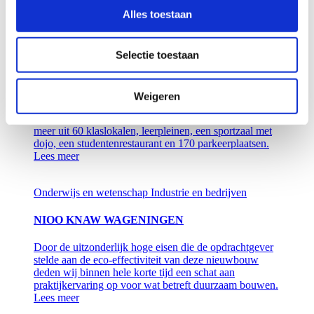
Eindhoven.
Alles toestaan
Lees meer
Onderwijs en wetenschap
Selectie toestaan
STC WAALHAVEN ROTTERDAM
Weigeren
De nieuwbouw heeft acht etages met in totaal een bruto
vloeroppervlak van circa 13.000 m² en bestaat onder
meer uit 60 klaslokalen, leerpleinen, een sportzaal met
dojo, een studentenrestaurant en 170 parkeerplaatsen.
Lees meer
Onderwijs en wetenschap
Industrie en bedrijven
NIOO KNAW WAGENINGEN
Door de uitzonderlijk hoge eisen die de opdrachtgever
stelde aan de eco-effectiviteit van deze nieuwbouw
deden wij binnen hele korte tijd een schat aan
praktijkervaring op voor wat betreft duurzaam bouwen.
Lees meer