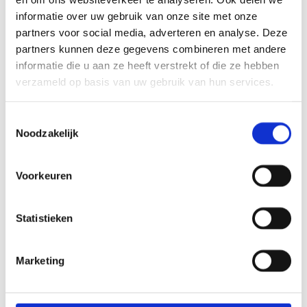
campus met 500 plaatsen.
informatie over uw gebruik van onze site met onze
Lees meer
partners voor social media, adverteren en analyse. Deze
partners kunnen deze gegevens combineren met andere
Zorg
Onderwijs en wetenschap
informatie die u aan ze heeft verstrekt of die ze hebben
RESEARCHGEBOUW T NKI-AVL
verzameld op basis van uw gebruik van hun services.
AMSTERDAM
Toestemmingsselectie
De nieuwbouw van gebouw T heeft 10.000 m2 bruto
vloeroppervlakte. Het NKI-AVL omvat een centrum
Noodzakelijk
voor wetenschappelijk onderzoek naar kanker en een
oncologisch ziekenhuis.
Lees meer
Voorkeuren
Onderwijs en wetenschap
Statistieken
FONTYS NEXUS EINDHOVEN
De Berghege Heerkens bouwgroep heeft een nieuw
Marketing
onderwijsgebouw gerealiseerd voor Fontys de Rondom
te Eindhoven. Het gebouw is ontworpen door EGM
architecten uit Dordrecht en En-En architecten uit