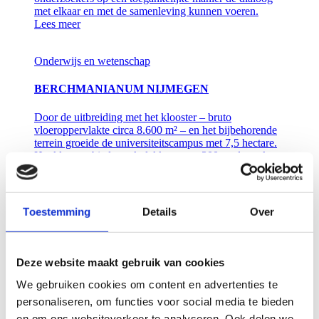
met elkaar en met de samenleving kunnen voeren.
Lees meer
Onderwijs en wetenschap
BERCHMANIANUM NIJMEGEN
Door de uitbreiding met het klooster – bruto
vloeroppervlakte circa 8.600 m² – en het bijbehorende
terrein groeide de universiteitscampus met 7,5 hectare.
Het klooster biedt werkplekken voor 300 medewerkers.
Lees meer
Onderwijs en wetenschap
Toestemming
Details
Over
GROTIUSGEBOUW RADBOUD
UNIVERSITEIT NIJMEGEN
Deze website maakt gebruik van cookies
Deze nieuwbouw voor de Faculteit der
We gebruiken cookies om content en advertenties te
Rechtsgeleerdheid heet Grotiusgebouw. Met onderwijs-
en studieruimtes, bibliotheek over 3 bouwlagen,
personaliseren, om functies voor social media te bieden
restaurant met buitenterras en grootste collegezaal op de
en om ons websiteverkeer te analyseren. Ook delen we