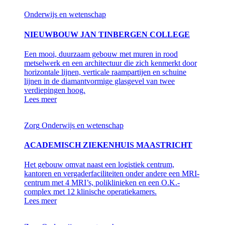
Onderwijs en wetenschap
NIEUWBOUW JAN TINBERGEN COLLEGE
Een mooi, duurzaam gebouw met muren in rood
metselwerk en een architectuur die zich kenmerkt door
horizontale lijnen, verticale raampartijen en schuine
lijnen in de diamantvormige glasgevel van twee
verdiepingen hoog.
Lees meer
Zorg
Onderwijs en wetenschap
ACADEMISCH ZIEKENHUIS MAASTRICHT
Het gebouw omvat naast een logistiek centrum,
kantoren en vergaderfaciliteiten onder andere een MRI-
centrum met 4 MRI’s, poliklinieken en een O.K.-
complex met 12 klinische operatiekamers.
Lees meer