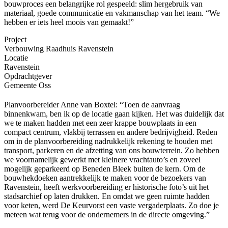
bouwproces een belangrijke rol gespeeld: slim hergebruik van
materiaal, goede communicatie en vakmanschap van het team. “We
hebben er iets heel moois van gemaakt!”
Project
Verbouwing Raadhuis Ravenstein
Locatie
Ravenstein
Opdrachtgever
Gemeente Oss
Planvoorbereider Anne van Boxtel: “Toen de aanvraag
binnenkwam, ben ik op de locatie gaan kijken. Het was duidelijk dat
we te maken hadden met een zeer krappe bouwplaats in een
compact centrum, vlakbij terrassen en andere bedrijvigheid. Reden
om in de planvoorbereiding nadrukkelijk rekening te houden met
transport, parkeren en de afzetting van ons bouwterrein. Zo hebben
we voornamelijk gewerkt met kleinere vrachtauto’s en zoveel
mogelijk geparkeerd op Beneden Bleek buiten de kern. Om de
bouwhekdoeken aantrekkelijk te maken voor de bezoekers van
Ravenstein, heeft werkvoorbereiding er historische foto’s uit het
stadsarchief op laten drukken. En omdat we geen ruimte hadden
voor keten, werd De Keurvorst een vaste vergaderplaats. Zo doe je
meteen wat terug voor de ondernemers in de directe omgeving.”