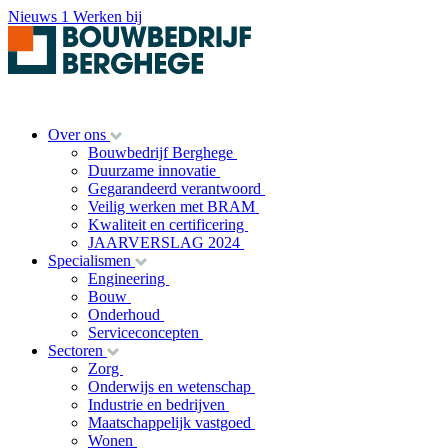
Nieuws
1
Werken bij
Over ons
Bouwbedrijf Berghege
Duurzame innovatie
Gegarandeerd verantwoord
Veilig werken met BRAM
Kwaliteit en certificering
JAARVERSLAG 2024
Specialismen
Engineering
Bouw
Onderhoud
Serviceconcepten
Sectoren
Zorg
Onderwijs en wetenschap
Industrie en bedrijven
Maatschappelijk vastgoed
Wonen