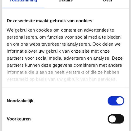
Deze website maakt gebruik van cookies
We gebruiken cookies om content en advertenties te
personaliseren, om functies voor social media te bieden
Presentatie Raadhuis Omroep Walraven
en om ons websiteverkeer te analyseren. Ook delen we
informatie over uw gebruik van onze site met onze
MEER VERNIEUWBOUW
partners voor social media, adverteren en analyse. Deze
PROJECTEN
partners kunnen deze gegevens combineren met andere
informatie die u aan ze heeft verstrekt of die ze hebben
verzameld op basis van uw gebruik van hun services.
Industrie en bedrijven
Toestemmingsselectie
Noodzakelijk
MONUMENTAAL KANTOOR VAN DER
KRABBEN
Voorkeuren
Het kantoor kreeg een uitbouw richting het groen, de
serre en de entree werden gesloopt en het geheel kreeg
een koperen afwerking die verwijst naar de