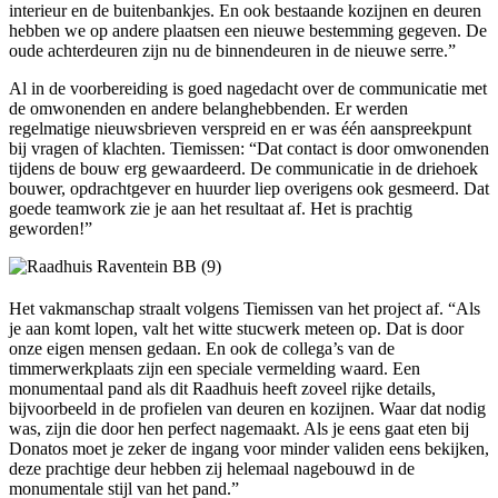
interieur en de buitenbankjes. En ook bestaande kozijnen en deuren
hebben we op andere plaatsen een nieuwe bestemming gegeven. De
oude achterdeuren zijn nu de binnendeuren in de nieuwe serre.”
Al in de voorbereiding is goed nagedacht over de communicatie met
de omwonenden en andere belanghebbenden. Er werden
regelmatige nieuwsbrieven verspreid en er was één aanspreekpunt
bij vragen of klachten. Tiemissen: “Dat contact is door omwonenden
tijdens de bouw erg gewaardeerd. De communicatie in de driehoek
bouwer, opdrachtgever en huurder liep overigens ook gesmeerd. Dat
goede teamwork zie je aan het resultaat af. Het is prachtig
geworden!”
Het vakmanschap straalt volgens Tiemissen van het project af. “Als
je aan komt lopen, valt het witte stucwerk meteen op. Dat is door
onze eigen mensen gedaan. En ook de collega’s van de
timmerwerkplaats zijn een speciale vermelding waard. Een
monumentaal pand als dit Raadhuis heeft zoveel rijke details,
bijvoorbeeld in de profielen van deuren en kozijnen. Waar dat nodig
was, zijn die door hen perfect nagemaakt. Als je eens gaat eten bij
Donatos moet je zeker de ingang voor minder validen eens bekijken,
deze prachtige deur hebben zij helemaal nagebouwd in de
monumentale stijl van het pand.”