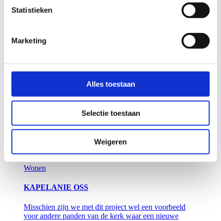
bierbrouwer die het statige pand 150 jaar geleden
Statistieken
neerzette.
Lees meer
Marketing
Industrie en bedrijven
RENOVATIE HISTORISCH KANTOOR
BERGHEGE
Alles toestaan
Enorme metamorfose van oud klooster naar moderne
werkomgeving met markante glazen serre. De metalen
Selectie toestaan
kozijnen vervangen door houten versies, gemaakt in de
eigen werkplaats. Oog voor details en respect voor de
historie.
Weigeren
Lees meer
Wonen
KAPELANIE OSS
Misschien zijn we met dit project wel een voorbeeld
voor andere panden van de kerk waar een nieuwe