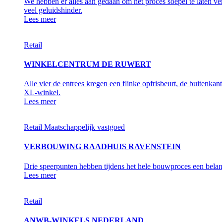
We hebben er alles aan gedaan om het proces soepel te laten v
veel geluidshinder.
Lees meer
Retail
WINKELCENTRUM DE RUWERT
Alle vier de entrees kregen een flinke opfrisbeurt, de buiten
XL-winkel.
Lees meer
Retail
Maatschappelijk vastgoed
VERBOUWING RAADHUIS RAVENSTEIN
Drie speerpunten hebben tijdens het hele bouwproces een belan
Lees meer
Retail
ANWB-WINKELS NEDERLAND