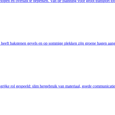
erlopen en overlast te beperken. Van de planning voor groot transpor
kant heeft bakstenen gevels en op sommige plekken zijn groene hagen aa
grijke rol gespeeld: slim hergebruik van materiaal, goede communicat