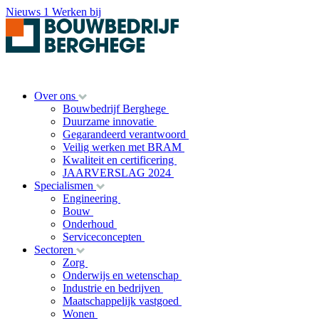
Nieuws
1
Werken bij
Over ons
Bouwbedrijf Berghege
Duurzame innovatie
Gegarandeerd verantwoord
Veilig werken met BRAM
Kwaliteit en certificering
JAARVERSLAG 2024
Specialismen
Engineering
Bouw
Onderhoud
Serviceconcepten
Sectoren
Zorg
Onderwijs en wetenschap
Industrie en bedrijven
Maatschappelijk vastgoed
Wonen