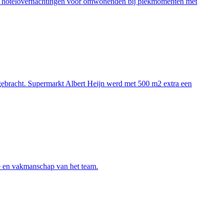
t tot hotelovernachtingen voor omwonenden bij piekmomenten met
ngebracht. Supermarkt Albert Heijn werd met 500 m2 extra een
ie en vakmanschap van het team.