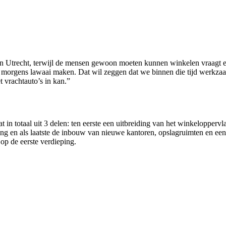
Utrecht, terwijl de mensen gewoon moeten kunnen winkelen vraagt een
s morgens lawaai maken. Dat wil zeggen dat we binnen die tijd werkza
 vrachtauto’s in kan.”
t in totaal uit 3 delen: ten eerste een uitbreiding van het winkelopper
g en als laatste de inbouw van nieuwe kantoren, opslagruimten en een n
op de eerste verdieping.