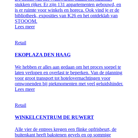
stukken rijker. Er zijn 131 appartementen gebouwd, en
is er ruimte voor winkels en horeca. Ook vind je er de
bibliotheek, exposities van K26 en het ontdeklab van
STOOOM.
Lees meer
Retail
EKOPLAZA DEN HAAG
We hebben er alles aan gedaan om het proces soepel te
laten verlopen en overlast te beperken. Van de planning
voor groot transport tot hotelovernachtingen voor
omwonenden bij piekmomenten met veel geluidshinder.
Lees meer
Retail
WINKELCENTRUM DE RUWERT
Alle vier de entrees kregen een flinke opfrisbeurt, de
buitenkant heeft bakstenen gevels en op sommige