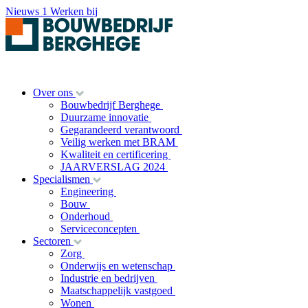
Nieuws
1
Werken bij
Over ons
Bouwbedrijf Berghege
Duurzame innovatie
Gegarandeerd verantwoord
Veilig werken met BRAM
Kwaliteit en certificering
JAARVERSLAG 2024
Specialismen
Engineering
Bouw
Onderhoud
Serviceconcepten
Sectoren
Zorg
Onderwijs en wetenschap
Industrie en bedrijven
Maatschappelijk vastgoed
Wonen