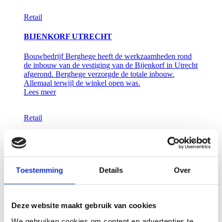
Retail
BIJENKORF UTRECHT
Bouwbedrijf Berghege heeft de werkzaamheden rond
de inbouw van de vestiging van de Bijenkorf in Utrecht
afgerond. Berghege verzorgde de totale inbouw.
Allemaal terwijl de winkel open was.
Lees meer
Retail
BALR.
Voor BALR. bouwden wij mee aan de uitbreiding van
het merk. Eerst met de realisatie van een nieuw filiaal in
Toestemming
Details
Over
Utrecht en daarna in Bataviastad.
Lees meer
Deze website maakt gebruik van cookies
Retail
We gebruiken cookies om content en advertenties te