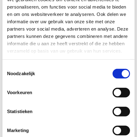
VANHAREN WINKELS
personaliseren, om functies voor social media te bieden
en om ons websiteverkeer te analyseren. Ook delen we
Bouwbedrijf Berghege bouwde en verbouwde voor
informatie over uw gebruik van onze site met onze
vanHaren Nederland winkels in diverse binnensteden
zoals Amsterdam, Waalwijk, Rotterdam, Roosendaal,
partners voor social media, adverteren en analyse. Deze
Breda en Tilburg.
partners kunnen deze gegevens combineren met andere
Lees meer
informatie die u aan ze heeft verstrekt of die ze hebben
verzameld op basis van uw gebruik van hun services.
Retail
WE FASHION
Toestemmingsselectie
Noodzakelijk
Om de overlast zoveel mogelijk te beperken, plannen
we bepaalde werkzaamheden in de vroege ochtend of
avond. Het winkelend publiek merkt zo nauwelijks dat
Voorkeuren
we er zijn.
Lees meer
Statistieken
Retail
RESTYLING SNIPES NEDERLAND
Marketing