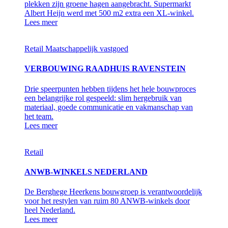
plekken zijn groene hagen aangebracht. Supermarkt
Albert Heijn werd met 500 m2 extra een XL-winkel.
Lees meer
Retail
Maatschappelijk vastgoed
VERBOUWING RAADHUIS RAVENSTEIN
Drie speerpunten hebben tijdens het hele bouwproces
een belangrijke rol gespeeld: slim hergebruik van
materiaal, goede communicatie en vakmanschap van
het team.
Lees meer
Retail
ANWB-WINKELS NEDERLAND
De Berghege Heerkens bouwgroep is verantwoordelijk
voor het restylen van ruim 80 ANWB-winkels door
heel Nederland.
Lees meer