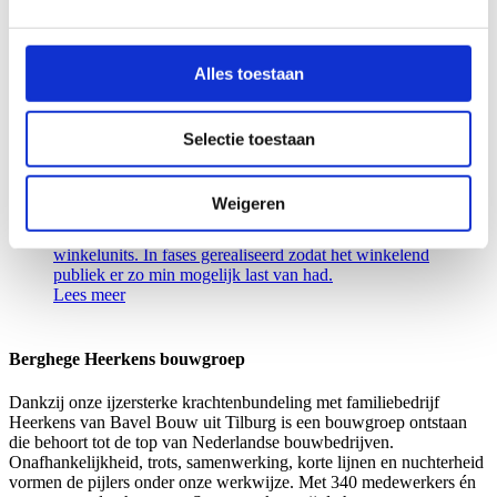
Samen hebben we een hoge kwaliteit in
afwerkingsniveau gerealiseerd. Dat is onder andere te
zien aan de bijzondere materialen en details.
Lees meer
Alles toestaan
Retail
Selectie toestaan
WINKELCENTRUM DUKENBURG
Weigeren
Een uitbreiding met twee bouwlagen, een binnenplein
met de daarbij behorende aanpassingen van entrees en
winkelunits. In fases gerealiseerd zodat het winkelend
publiek er zo min mogelijk last van had.
Lees meer
Berghege Heerkens bouwgroep
Dankzij onze ijzersterke krachtenbundeling met familiebedrijf
Heerkens van Bavel Bouw uit Tilburg is een bouwgroep ontstaan
die behoort tot de top van Nederlandse bouwbedrijven.
Onafhankelijkheid, trots, samenwerking, korte lijnen en nuchterheid
vormen de pijlers onder onze werkwijze. Met 340 medewerkers én