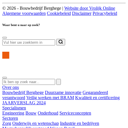
© 2026 - Bouwbedrijf Berghege |
Website door Vrolijk Online
Algemene voorwaarden
Cookiebeleid
Disclaimer
Privacybeleid
Waar bent u naar op zoek?
Over ons
Bouwbedrijf Berghege
Duurzame innovatie
Gegarandeerd
verantwoord
Veilig werken met BRAM
Kwaliteit en certificering
JAARVERSLAG 2024
Specialismen
Engineering
Bouw
Onderhoud
Serviceconcepten
Sectoren
Zorg
Onderwijs en wetenschap
Industrie en bedrijven