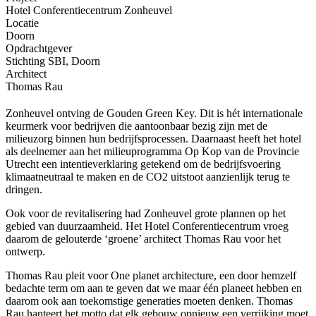
Hotel Conferentiecentrum Zonheuvel
Locatie
Doorn
Opdrachtgever
Stichting SBI, Doorn
Architect
Thomas Rau
Zonheuvel ontving de Gouden Green Key. Dit is hét internationale
keurmerk voor bedrijven die aantoonbaar bezig zijn met de
milieuzorg binnen hun bedrijfsprocessen. Daarnaast heeft het hotel
als deelnemer aan het milieuprogramma Op Kop van de Provincie
Utrecht een intentieverklaring getekend om de bedrijfsvoering
klimaatneutraal te maken en de CO2 uitstoot aanzienlijk terug te
dringen.
Ook voor de revitalisering had Zonheuvel grote plannen op het
gebied van duurzaamheid. Het Hotel Conferentiecentrum vroeg
daarom de gelouterde ‘groene’ architect Thomas Rau voor het
ontwerp.
Thomas Rau pleit voor One planet architecture, een door hemzelf
bedachte term om aan te geven dat we maar één planeet hebben en
daarom ook aan toekomstige generaties moeten denken. Thomas
Rau hanteert het motto dat elk gebouw opnieuw een verrijking moet