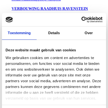
VERBOUWING RAADHUIS RAVENSTEIN
Drie speerpunten hebben tijdens het hele bouwproces
een belangrijke rol gespeeld: slim hergebruik van
materiaal, goede communicatie en vakmanschap van
het team.
Toestemming
Details
Over
Lees meer
Maatschappelijk vastgoed
Deze website maakt gebruik van cookies
HET KLOOSTER ZIN VUGHT
We gebruiken cookies om content en advertenties te
personaliseren, om functies voor social media te bieden
Dit voormalig klooster heeft door de toevoeging van
en om ons websiteverkeer te analyseren. Ook delen we
moderne architectuur een open en eigenzinnig karakter,
informatie over uw gebruik van onze site met onze
maar de sfeer van het kloosterleven proef je er nog
steeds.
partners voor social media, adverteren en analyse. Deze
Lees meer
partners kunnen deze gegevens combineren met andere
informatie die u aan ze heeft verstrekt of die ze hebben
Maatschappelijk vastgoed
verzameld op basis van uw gebruik van hun services.
TRAININGSCOMPLEX 1908 FEYENOORD