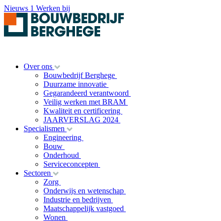
Nieuws
1
Werken bij
Over ons
Bouwbedrijf Berghege
Duurzame innovatie
Gegarandeerd verantwoord
Veilig werken met BRAM
Kwaliteit en certificering
JAARVERSLAG 2024
Specialismen
Engineering
Bouw
Onderhoud
Serviceconcepten
Sectoren
Zorg
Onderwijs en wetenschap
Industrie en bedrijven
Maatschappelijk vastgoed
Wonen