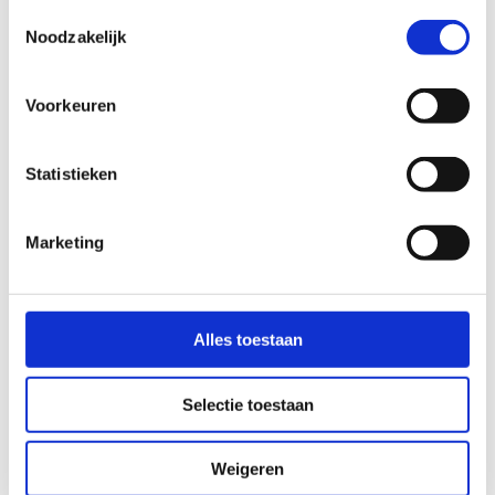
ROTTERDAM
Toestemmingsselectie
Noodzakelijk
Het trainingscomplex van Feyenoord biedt plaats aan
diverse kantoren, een auditorium, een restaurant,
ontspanningsruimtes en kleedfaciliteiten met diverse
Voorkeuren
wellness-voorzieningen.
Lees meer
Statistieken
Maatschappelijk vastgoed
FEYENOORD ACADEMY & SPORTCLUB
Marketing
FEYENOORD
Topsport, recreatie en sportbeleving komen samen in
het mooie ontwerp van Moederscheim Moonen
Architects uit Rotterdam voor Feyenoord. Het is één
Alles toestaan
van de smaakmakers van Sportcampus Varkenoord.
Lees meer
Selectie toestaan
Wonen
Maatschappelijk vastgoed
Zorg
Weigeren
TORCKDAEL WAGENINGEN