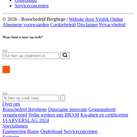
Onderhoud
Serviceconcepten
© 2026 - Bouwbedrijf Berghege |
Website door Vrolijk Online
Algemene voorwaarden
Cookiebeleid
Disclaimer
Privacybeleid
Waar bent u naar op zoek?
Over ons
Bouwbedrijf Berghege
Duurzame innovatie
Gegarandeerd
verantwoord
Veilig werken met BRAM
Kwaliteit en certificering
JAARVERSLAG 2024
Specialismen
Engineering
Bouw
Onderhoud
Serviceconcepten
Sectoren