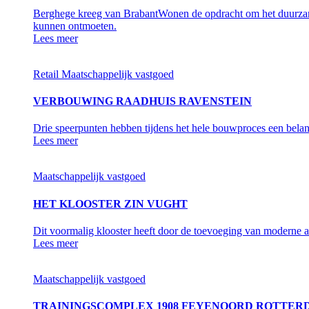
Berghege kreeg van BrabantWonen de opdracht om het duurzam
kunnen ontmoeten.
Lees meer
Retail
Maatschappelijk vastgoed
VERBOUWING RAADHUIS RAVENSTEIN
Drie speerpunten hebben tijdens het hele bouwproces een belan
Lees meer
Maatschappelijk vastgoed
HET KLOOSTER ZIN VUGHT
Dit voormalig klooster heeft door de toevoeging van moderne arc
Lees meer
Maatschappelijk vastgoed
TRAININGSCOMPLEX 1908 FEYENOORD ROTTER