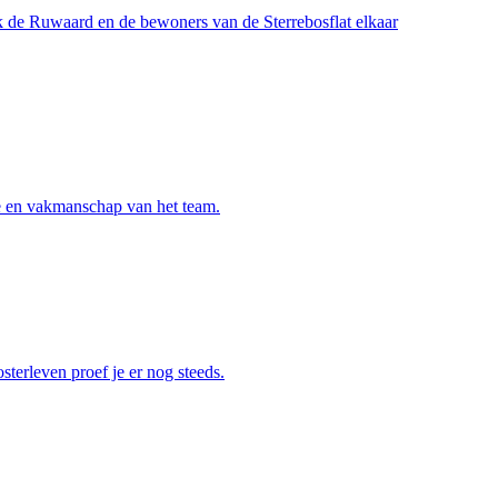
de Ruwaard en de bewoners van de Sterrebosflat elkaar
ie en vakmanschap van het team.
terleven proef je er nog steeds.