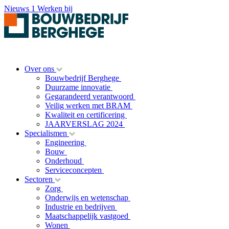
Nieuws
1
Werken bij
Over ons
Bouwbedrijf Berghege
Duurzame innovatie
Gegarandeerd verantwoord
Veilig werken met BRAM
Kwaliteit en certificering
JAARVERSLAG 2024
Specialismen
Engineering
Bouw
Onderhoud
Serviceconcepten
Sectoren
Zorg
Onderwijs en wetenschap
Industrie en bedrijven
Maatschappelijk vastgoed
Wonen