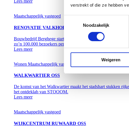
Lees meer
verstrekt of die ze hebben v
Maatschappelijk vastgoed
Toestemmingsselectie
Noodzakelijk
RENOVATIE VALKHOF MUSEUM NIJMEGEN
Bouwbedrijf Berghege start met de renovatie van het Valkhof
zo’n 100.000 bezoekers per jaar.
Lees meer
Weigeren
Wonen
Maatschappelijk vastgoed
Retail
WALKWARTIER OSS
De komst van het Walkwartier maakt het stadshart stukken rijke
het ontdeklab van STOOOM.
Lees meer
Maatschappelijk vastgoed
WIJKCENTRUM RUWAARD OSS