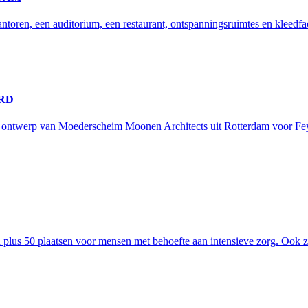
ntoren, een auditorium, een restaurant, ontspanningsruimtes en kleedfac
RD
ie ontwerp van Moederscheim Moonen Architects uit Rotterdam voor F
lus 50 plaatsen voor mensen met behoefte aan intensieve zorg. Ook zijn