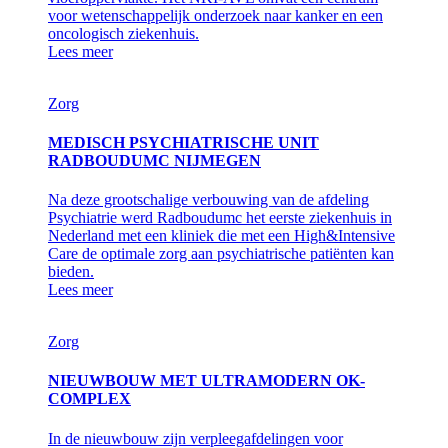
voor wetenschappelijk onderzoek naar kanker en een
oncologisch ziekenhuis.
Lees meer
Zorg
MEDISCH PSYCHIATRISCHE UNIT
RADBOUDUMC NIJMEGEN
Na deze grootschalige verbouwing van de afdeling
Psychiatrie werd Radboudumc het eerste ziekenhuis in
Nederland met een kliniek die met een High&Intensive
Care de optimale zorg aan psychiatrische patiënten kan
bieden.
Lees meer
Zorg
NIEUWBOUW MET ULTRAMODERN OK-
COMPLEX
In de nieuwbouw zijn verpleegafdelingen voor