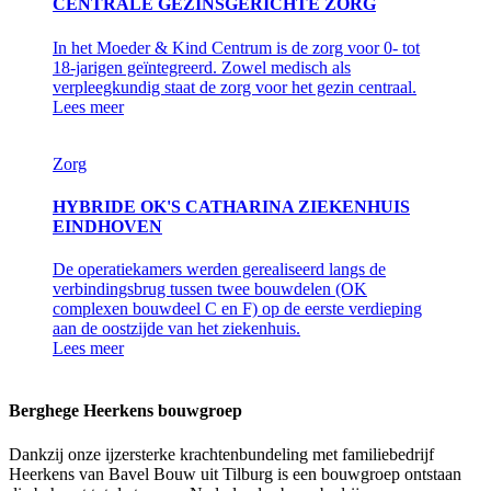
CENTRALE GEZINSGERICHTE ZORG
In het Moeder & Kind Centrum is de zorg voor 0- tot
18-jarigen geïntegreerd. Zowel medisch als
verpleegkundig staat de zorg voor het gezin centraal.
Lees meer
Zorg
HYBRIDE OK'S CATHARINA ZIEKENHUIS
EINDHOVEN
De operatiekamers werden gerealiseerd langs de
verbindingsbrug tussen twee bouwdelen (OK
complexen bouwdeel C en F) op de eerste verdieping
aan de oostzijde van het ziekenhuis.
Lees meer
Berghege Heerkens bouwgroep
Dankzij onze ijzersterke krachtenbundeling met familiebedrijf
Heerkens van Bavel Bouw uit Tilburg is een bouwgroep ontstaan