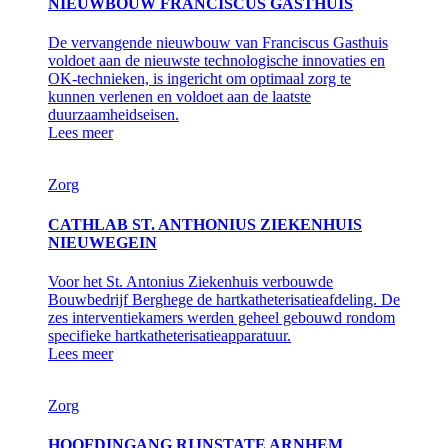
NIEUWBOUW FRANCISCUS GASTHUIS
De vervangende nieuwbouw van Franciscus Gasthuis
voldoet aan de nieuwste technologische innovaties en
OK-technieken, is ingericht om optimaal zorg te
kunnen verlenen en voldoet aan de laatste
duurzaamheidseisen.
Lees meer
Zorg
CATHLAB ST. ANTHONIUS ZIEKENHUIS
NIEUWEGEIN
Voor het St. Antonius Ziekenhuis verbouwde
Bouwbedrijf Berghege de hartkatheterisatieafdeling. De
zes interventiekamers werden geheel gebouwd rondom
specifieke hartkatheterisatieapparatuur.
Lees meer
Zorg
HOOFDINGANG RIJNSTATE ARNHEM