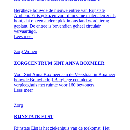
Berghege bouwde de nieuwe entree van Rijnstate
Arnhem. Er is gekozen voor duurzame materialen zoals
hout, dat op een andere plek in ons land wordt terug
geplant. De entree is bovendien geheel circulair
vervaardigd.
Lees meer
Zorg
Wonen
ZORGCENTRUM SINT ANNA BOXMEER
Voor Sint Anna Boxmeer aan de Veerstraat in Boxmeer
bouwde Bouwbedrijf Berghege een nieuw
verpleeghuis met ruimte voor 160 bewoners.
Lees meer
Zorg
RIJNSTATE ELST
Rijnstate Elst is het ziekenhuis van de toekomst. Het