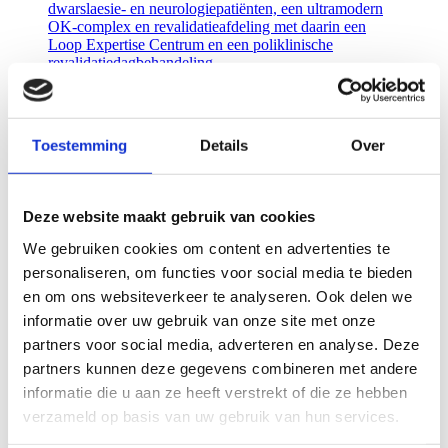
dwarslaesie- en neurologiepatiënten, een ultramodern
OK-complex en revalidatieafdeling met daarin een
Loop Expertise Centrum en een poliklinische
revalidatiedagbehandeling.
Lees meer
Zorg
Toestemming
Details
Over
ALEXANDER MONRO ZIEKENHUIS
BILTHOVEN
Deze website maakt gebruik van cookies
Het gebouw is bijna volledig gestript en kreeg nieuwe
wanden, kozijnen, vloeren en plafonds. Daarnaast veel
We gebruiken cookies om content en advertenties te
techniek zoals systemen voor beveiliging, ventilatie,
personaliseren, om functies voor social media te bieden
verwarming en koeling en elektrische installaties.
en om ons websiteverkeer te analyseren. Ook delen we
Lees meer
informatie over uw gebruik van onze site met onze
partners voor social media, adverteren en analyse. Deze
Zorg
partners kunnen deze gegevens combineren met andere
informatie die u aan ze heeft verstrekt of die ze hebben
CENTRAAL MILITAIR HOSPITAL UTRECHT
verzameld op basis van uw gebruik van hun services.
Het bestaande ziekenhuis is in fasen uitgebreid en