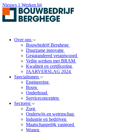
Nieuws
1
Werken bij
Over ons
Bouwbedrijf Berghege
Duurzame innovatie
Gegarandeerd verantwoord
Veilig werken met BRAM
Kwaliteit en certificering
JAARVERSLAG 2024
Specialismen
Engineering
Bouw
Onderhoud
Serviceconcepten
Sectoren
Zorg
Onderwijs en wetenschap
Industrie en bedrijven
Maatschappelijk vastgoed
Wonen