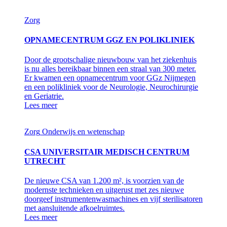
Zorg
OPNAMECENTRUM GGZ EN POLIKLINIEK
Door de grootschalige nieuwbouw van het ziekenhuis
is nu alles bereikbaar binnen een straal van 300 meter.
Er kwamen een opnamecentrum voor GGz Nijmegen
en een polikliniek voor de Neurologie, Neurochirurgie
en Geriatrie.
Lees meer
Zorg
Onderwijs en wetenschap
CSA UNIVERSITAIR MEDISCH CENTRUM
UTRECHT
De nieuwe CSA van 1.200 m², is voorzien van de
modernste technieken en uitgerust met zes nieuwe
doorgeef instrumentenwasmachines en vijf sterilisatoren
met aansluitende afkoelruimtes.
Lees meer