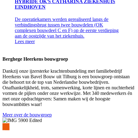
HYBRIDE OK'S CATHARINA ZIEKENHUIS
EINDHOVEN
De operatiekamers werden gerealiseerd langs de
verbindingsbrug tussen twee bouwdelen (OK
complexen bouwdeel C en F) op de eerste verdieping
aan de oostzijde van het ziekenhuis.
Lees meer
Berghege Heerkens bouwgroep
Dankzij onze ijzersterke krachtenbundeling met familiebedrijf
Heerkens van Bavel Bouw uit Tilburg is een bouwgroep ontstaan
die behoort tot de top van Nederlandse bouwbedrijven.
Onafhankelijkheid, trots, samenwerking, korte lijnen en nuchterheid
vormen de pijlers onder onze werkwijze. Met 340 medewerkers én
met onze opdrachtgevers: Samen maken wij de hoogste
bouwambities waar!
Meer over de bouwgroep