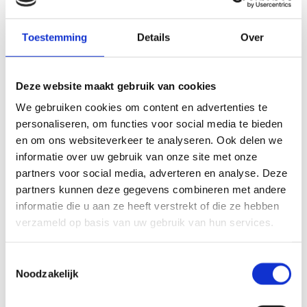
Na deze grootschalige verbouwing van de afdeling
Psychiatrie werd Radboudumc het eerste ziekenhuis in
Nederland met een kliniek die met een High&Intensive
Toestemming
Details
Over
Care de optimale zorg aan psychiatrische patiënten kan
bieden.
Lees meer
Deze website maakt gebruik van cookies
We gebruiken cookies om content en advertenties te
Zorg
personaliseren, om functies voor social media te bieden
NIEUWBOUW MET ULTRAMODERN OK-
en om ons websiteverkeer te analyseren. Ook delen we
COMPLEX
informatie over uw gebruik van onze site met onze
partners voor social media, adverteren en analyse. Deze
In de nieuwbouw zijn verpleegafdelingen voor
dwarslaesie- en neurologiepatiënten, een ultramodern
partners kunnen deze gegevens combineren met andere
OK-complex en revalidatieafdeling met daarin een
informatie die u aan ze heeft verstrekt of die ze hebben
Loop Expertise Centrum en een poliklinische
verzameld op basis van uw gebruik van hun services.
revalidatiedagbehandeling.
Lees meer
Toestemmingsselectie
Zorg
Noodzakelijk
ALEXANDER MONRO ZIEKENHUIS