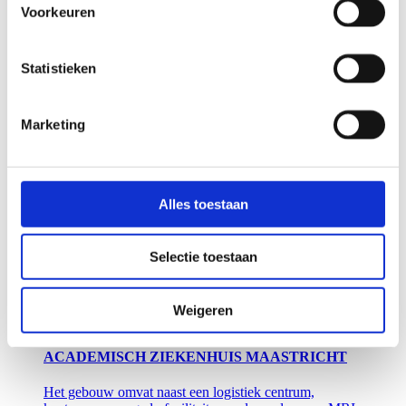
BILTHOVEN
Voorkeuren
Het gebouw is bijna volledig gestript en kreeg nieuwe
wanden, kozijnen, vloeren en plafonds. Daarnaast veel
Statistieken
techniek zoals systemen voor beveiliging, ventilatie,
verwarming en koeling en elektrische installaties.
Lees meer
Marketing
Zorg
CENTRAAL MILITAIR HOSPITAL UTRECHT
Alles toestaan
Het bestaande ziekenhuis is in fasen uitgebreid en
geheel gerenoveerd naar een one-stop-shop voor de
Selectie toestaan
militaire gezondheidszorg.
Lees meer
Weigeren
Zorg
Onderwijs en wetenschap
ACADEMISCH ZIEKENHUIS MAASTRICHT
Het gebouw omvat naast een logistiek centrum,