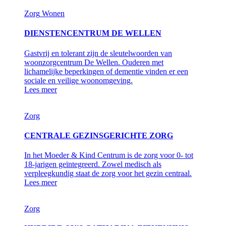
Zorg
Wonen
DIENSTENCENTRUM DE WELLEN
Gastvrij en tolerant zijn de sleutelwoorden van
woonzorgcentrum De Wellen. Ouderen met
lichamelijke beperkingen of dementie vinden er een
sociale en veilige woonomgeving.
Lees meer
Zorg
CENTRALE GEZINSGERICHTE ZORG
In het Moeder & Kind Centrum is de zorg voor 0- tot
18-jarigen geïntegreerd. Zowel medisch als
verpleegkundig staat de zorg voor het gezin centraal.
Lees meer
Zorg