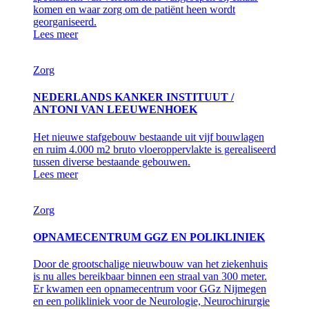
komen en waar zorg om de patiënt heen wordt
georganiseerd.
Lees meer
Zorg
NEDERLANDS KANKER INSTITUUT /
ANTONI VAN LEEUWENHOEK
Het nieuwe stafgebouw bestaande uit vijf bouwlagen
en ruim 4.000 m2 bruto vloeroppervlakte is gerealiseerd
tussen diverse bestaande gebouwen.
Lees meer
Zorg
OPNAMECENTRUM GGZ EN POLIKLINIEK
Door de grootschalige nieuwbouw van het ziekenhuis
is nu alles bereikbaar binnen een straal van 300 meter.
Er kwamen een opnamecentrum voor GGz Nijmegen
en een polikliniek voor de Neurologie, Neurochirurgie