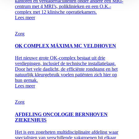
kantoren en vergaderfaciliteiten onder andere een MRI-
centrum met 4 MRI’s, poliklinieken en een O.K.-
complex met 12 klinische operatiekamers.
Lees meer
Zorg
OK COMPLEX MÁXIMA MC VELDHOVEN
Het nieuwe grote OK-complex bestaat uit drie
verdiepingen, inclusief de technische installatielaag.
Door het vele daglicht, de efficiënte rondgang en het
natuurlijk kleurgebruik voelen patiënten zich hier op
hun gemak.
Lees meer
Zorg
AFDELING ONCOLOGIE BERNHOVEN
ZIEKENHUIS
Het is een zogeheten multidisciplinaire afdeling waar
specialisten van verschillende vakgroepen bij elkaar