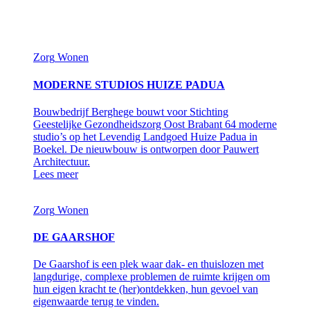
Zorg
Wonen
MODERNE STUDIOS HUIZE PADUA
Bouwbedrijf Berghege bouwt voor Stichting
Geestelijke Gezondheidszorg Oost Brabant 64 moderne
studio’s op het Levendig Landgoed Huize Padua in
Boekel. De nieuwbouw is ontworpen door Pauwert
Architectuur.
Lees meer
Zorg
Wonen
DE GAARSHOF
De Gaarshof is een plek waar dak- en thuislozen met
langdurige, complexe problemen de ruimte krijgen om
hun eigen kracht te (her)ontdekken, hun gevoel van
eigenwaarde terug te vinden.