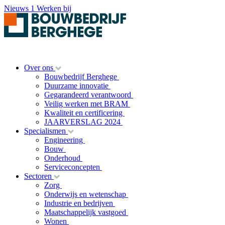
Nieuws
1
Werken bij
Over ons
Bouwbedrijf Berghege
Duurzame innovatie
Gegarandeerd verantwoord
Veilig werken met BRAM
Kwaliteit en certificering
JAARVERSLAG 2024
Specialismen
Engineering
Bouw
Onderhoud
Serviceconcepten
Sectoren
Zorg
Onderwijs en wetenschap
Industrie en bedrijven
Maatschappelijk vastgoed
Wonen