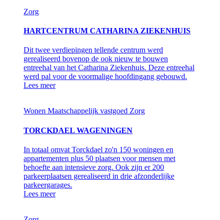
Zorg
HARTCENTRUM CATHARINA ZIEKENHUIS
Dit twee verdiepingen tellende centrum werd
gerealiseerd bovenop de ook nieuw te bouwen
entreehal van het Catharina Ziekenhuis. Deze entreehal
werd pal voor de voormalige hoofdingang gebouwd.
Lees meer
Wonen
Maatschappelijk vastgoed
Zorg
TORCKDAEL WAGENINGEN
In totaal omvat Torckdael zo'n 150 woningen en
appartementen plus 50 plaatsen voor mensen met
behoefte aan intensieve zorg. Ook zijn er 200
parkeerplaatsen gerealiseerd in drie afzonderlijke
parkeergarages.
Lees meer
Zorg