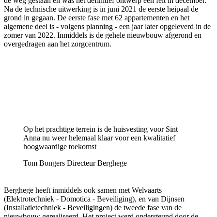
de weg gestaan en was het definitief ontwerp een feit in december.
Na de technische uitwerking is in juni 2021 de eerste heipaal de
grond in gegaan. De eerste fase met 62 appartementen en het
algemene deel is - volgens planning - een jaar later opgeleverd in de
zomer van 2022. Inmiddels is de gehele nieuwbouw afgerond en
overgedragen aan het zorgcentrum.
Op het prachtige terrein is de huisvesting voor Sint
Anna nu weer helemaal klaar voor een kwalitatief
hoogwaardige toekomst
Tom Bongers
Directeur Berghege
Berghege heeft inmiddels ook samen met Welvaarts
(Elektrotechniek - Domotica - Beveiliging), en van Dijnsen
(Installatietechniek - Beveiligingen) de tweede fase van de
nieuwbouw gerealiseerd. Het project werd ondersteund door de