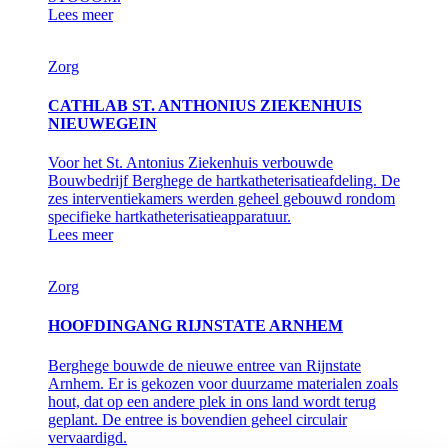
Lees meer
Zorg
CATHLAB ST. ANTHONIUS ZIEKENHUIS
NIEUWEGEIN
Voor het St. Antonius Ziekenhuis verbouwde
Bouwbedrijf Berghege de hartkatheterisatieafdeling. De
zes interventiekamers werden geheel gebouwd rondom
specifieke hartkatheterisatieapparatuur.
Lees meer
Zorg
HOOFDINGANG RIJNSTATE ARNHEM
Berghege bouwde de nieuwe entree van Rijnstate
Arnhem. Er is gekozen voor duurzame materialen zoals
hout, dat op een andere plek in ons land wordt terug
geplant. De entree is bovendien geheel circulair
vervaardigd.