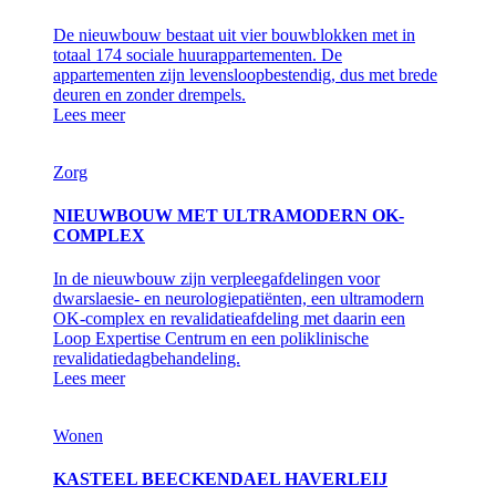
De nieuwbouw bestaat uit vier bouwblokken met in
totaal 174 sociale huurappartementen. De
appartementen zijn levensloopbestendig, dus met brede
deuren en zonder drempels.
Lees meer
Zorg
NIEUWBOUW MET ULTRAMODERN OK-
COMPLEX
In de nieuwbouw zijn verpleegafdelingen voor
dwarslaesie- en neurologiepatiënten, een ultramodern
OK-complex en revalidatieafdeling met daarin een
Loop Expertise Centrum en een poliklinische
revalidatiedagbehandeling.
Lees meer
Wonen
KASTEEL BEECKENDAEL HAVERLEIJ