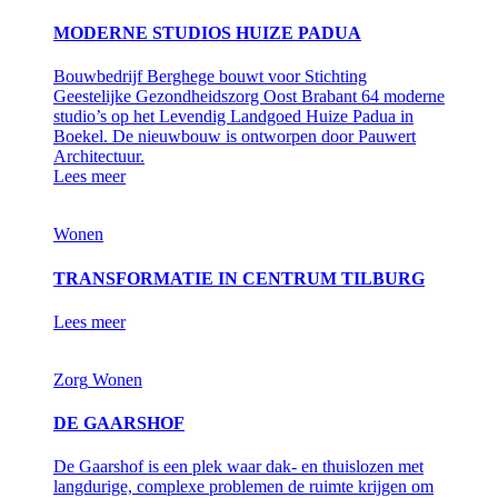
MODERNE STUDIOS HUIZE PADUA
Bouwbedrijf Berghege bouwt voor Stichting
Geestelijke Gezondheidszorg Oost Brabant 64 moderne
studio’s op het Levendig Landgoed Huize Padua in
Boekel. De nieuwbouw is ontworpen door Pauwert
Architectuur.
Lees meer
Wonen
TRANSFORMATIE IN CENTRUM TILBURG
Lees meer
Zorg
Wonen
DE GAARSHOF
De Gaarshof is een plek waar dak- en thuislozen met
langdurige, complexe problemen de ruimte krijgen om