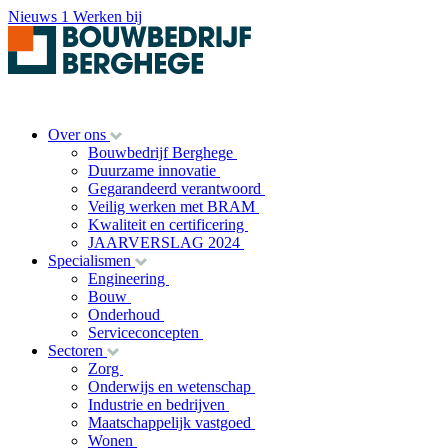
Nieuws
1
Werken bij
Over ons
Bouwbedrijf Berghege
Duurzame innovatie
Gegarandeerd verantwoord
Veilig werken met BRAM
Kwaliteit en certificering
JAARVERSLAG 2024
Specialismen
Engineering
Bouw
Onderhoud
Serviceconcepten
Sectoren
Zorg
Onderwijs en wetenschap
Industrie en bedrijven
Maatschappelijk vastgoed
Wonen