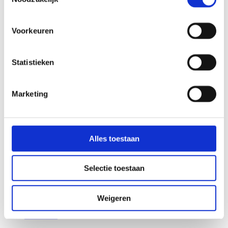
Zorg
Voorkeuren
ZIEKENHUIS BERNHOVEN
Voor ziekenhuis Bernhoven voert onze afdeling
Statistieken
Serviceconcepten regelmatig op verschillende locaties
projecten uit. Van klein onderhoud tot grotere
werkzaamheden zoals de nieuwbouw van de afdeling
Marketing
oncologie.
Lees meer
Zorg
Alles toestaan
ANGIOKAMER MÁXIMA MC
Selectie toestaan
De verbouwde angiokamer is speciaal ingericht voor
het behandelen van bloedvaten. Omdat er onder zeer
steriele omstandigheden gewerkt moet worden, is de
ruimte bouwkundig vergelijkbaar met een
Weigeren
operatiekamer.
Lees meer