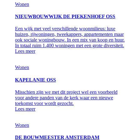
Wonen
NIEUWBOUWWIJK DE PIEKENHOEF OSS
Een wijk met veel verschillende woonmilieus: luxe
huizen, rijwoningen, tweekappers, appartementen maar
ook sociale woningbouw. In een mix van koop en huur.
In totaal ruim 1.400 woningen met een grote diversiteit.
Lees meer
Wonen
KAPELANIE OSS
Misschien zijn we met dit project wel een voorbeeld
voor andere panden van de kerk waar een nieuwe
toekomst voor wordt gezocht.
Lees meer
Wonen
DE BOUWMEESTER AMSTERDAM