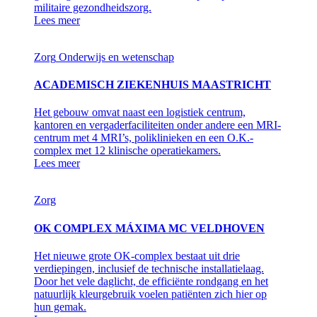
militaire gezondheidszorg.
Lees meer
Zorg
Onderwijs en wetenschap
ACADEMISCH ZIEKENHUIS MAASTRICHT
Het gebouw omvat naast een logistiek centrum,
kantoren en vergaderfaciliteiten onder andere een MRI-
centrum met 4 MRI’s, poliklinieken en een O.K.-
complex met 12 klinische operatiekamers.
Lees meer
Zorg
OK COMPLEX MÁXIMA MC VELDHOVEN
Het nieuwe grote OK-complex bestaat uit drie
verdiepingen, inclusief de technische installatielaag.
Door het vele daglicht, de efficiënte rondgang en het
natuurlijk kleurgebruik voelen patiënten zich hier op
hun gemak.