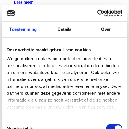
Lees meer
Zorg
RIJNSTATE ELST
Toestemming
Details
Over
Rijnstate Elst is het ziekenhuis van de toekomst. Het
gebouw zal ongeveer 60 procent zelfvoorzienend zijn.
Deze website maakt gebruik van cookies
Ze halen die energie uit waterstof. Dat is een CO2-
neutrale drager die je kunt gebruiken om energie op te
We gebruiken cookies om content en advertenties te
slaan.
personaliseren, om functies voor social media te bieden
Lees meer
en om ons websiteverkeer te analyseren. Ook delen we
informatie over uw gebruik van onze site met onze
Wonen
partners voor social media, adverteren en analyse. Deze
KASTEEL OEVERHUIJZE HAVERLEIJ
partners kunnen deze gegevens combineren met andere
informatie die u aan ze heeft verstrekt of die ze hebben
Vlakbij de oevers van de Maas bouwde Berghege in
verzameld op basis van uw gebruik van hun services.
samenwerking met BPD Ontwikkeling kasteel
Oeverhuijze. Dit is het negende en laatste kasteel van
plan Haverleij te Engelen.
Toestemmingsselectie
Lees meer
Noodzakelijk