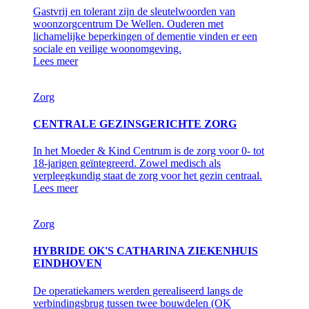
Gastvrij en tolerant zijn de sleutelwoorden van
woonzorgcentrum De Wellen. Ouderen met
lichamelijke beperkingen of dementie vinden er een
sociale en veilige woonomgeving.
Lees meer
Zorg
CENTRALE GEZINSGERICHTE ZORG
In het Moeder & Kind Centrum is de zorg voor 0- tot
18-jarigen geïntegreerd. Zowel medisch als
verpleegkundig staat de zorg voor het gezin centraal.
Lees meer
Zorg
HYBRIDE OK'S CATHARINA ZIEKENHUIS
EINDHOVEN
De operatiekamers werden gerealiseerd langs de
verbindingsbrug tussen twee bouwdelen (OK