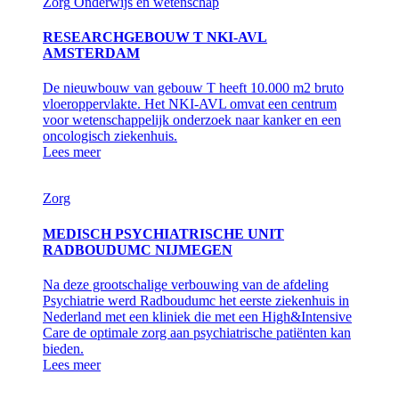
Zorg
Onderwijs en wetenschap
RESEARCHGEBOUW T NKI-AVL
AMSTERDAM
De nieuwbouw van gebouw T heeft 10.000 m2 bruto
vloeroppervlakte. Het NKI-AVL omvat een centrum
voor wetenschappelijk onderzoek naar kanker en een
oncologisch ziekenhuis.
Lees meer
Zorg
MEDISCH PSYCHIATRISCHE UNIT
RADBOUDUMC NIJMEGEN
Na deze grootschalige verbouwing van de afdeling
Psychiatrie werd Radboudumc het eerste ziekenhuis in
Nederland met een kliniek die met een High&Intensive
Care de optimale zorg aan psychiatrische patiënten kan
bieden.
Lees meer