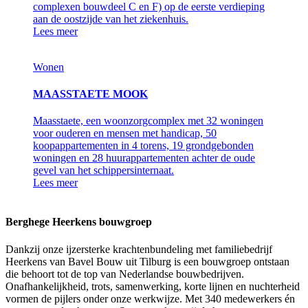
complexen bouwdeel C en F) op de eerste verdieping
aan de oostzijde van het ziekenhuis.
Lees meer
Wonen
MAASSTAETE MOOK
Maasstaete, een woonzorgcomplex met 32 woningen
voor ouderen en mensen met handicap, 50
koopappartementen in 4 torens, 19 grondgebonden
woningen en 28 huurappartementen achter de oude
gevel van het schippersinternaat.
Lees meer
Berghege Heerkens bouwgroep
Dankzij onze ijzersterke krachtenbundeling met familiebedrijf
Heerkens van Bavel Bouw uit Tilburg is een bouwgroep ontstaan
die behoort tot de top van Nederlandse bouwbedrijven.
Onafhankelijkheid, trots, samenwerking, korte lijnen en nuchterheid
vormen de pijlers onder onze werkwijze. Met 340 medewerkers én