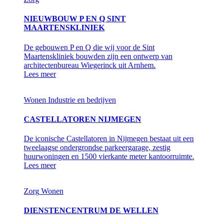
NIEUWBOUW P EN Q SINT
MAARTENSKLINIEK
De gebouwen P en Q die wij voor de Sint
Maartenskliniek bouwden zijn een ontwerp van
architectenbureau Wiegerinck uit Arnhem.
Lees meer
Wonen
Industrie en bedrijven
CASTELLATOREN NIJMEGEN
De iconische Castellatoren in Nijmegen bestaat uit een
tweelaagse ondergrondse parkeergarage, zestig
huurwoningen en 1500 vierkante meter kantoorruimte.
Lees meer
Zorg
Wonen
DIENSTENCENTRUM DE WELLEN